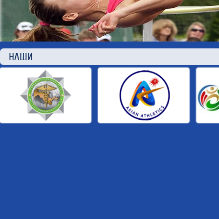
НАШИ П