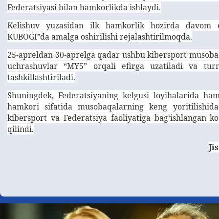
Federatsiyasi bilan hamkorlikda ishlaydi.
Kelishuv yuzasidan ilk hamkorlik hozirda davo
KUBOGI”da amalga oshirilishi rejalashtirilmoqda.
25-apreldan 30-aprelga qadar ushbu kibersport musobaq
uchrashuvlar “MY5” orqali efirga uzatiladi va turn
tashkillashtiriladi.
Shuningdek, Federatsiyaning kelgusi loyihalarida ha
hamkori sifatida musobaqalarning keng yoritilishid
kibersport va Federatsiya faoliyatiga bagʻishlangan k
qilindi.
Ji