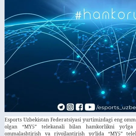
Esports Uzbekistan Federatsiyasi yurtimizdagi eng omm
olgan “MY5” telekanali bilan hamkorlikni yoʻlga 
ommalashtirish va rivojlantirish yoʻlida “MY5” tel