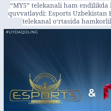
“MY5” telekanali ham endilikda k
quvvatlaydi: Esports Uzbekistan
telekanal oʻrtasida hamkorlik