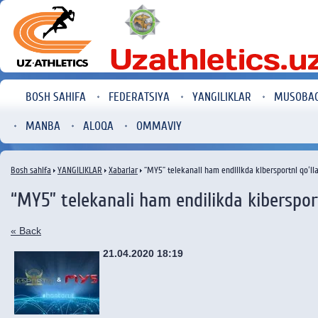
BOSH SAHIFA
FEDERATSIYA
YANGILIKLAR
MUSOBA
MANBA
ALOQA
OMMAVIY
Bosh sahifa
YANGILIKLAR
Xabarlar
“MY5” telekanali ham endilikda kibersportni qoʻll
“MY5” telekanali ham endilikda kiberspor
« Back
21.04.2020 18:19