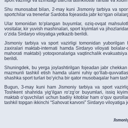
sport vazirligi va tizimdagi barcha tashkilotlar rahbar va xodim
Shu munosabat bilan, 2-may kuni Jismoniy tarbiya va sport v
sportchilar va trenerlar Sardoba fojeasida jabr koʻrgan oilal
Ular tomonidan toʻplangan buyumlar, oziq-ovqat mahsulotlar
vositalar, kir yuvish mashinalari, sport kiyimlari va jihozlari
oʻzida Sirdaryo viloyatiga yetkazib berildi.
Jismoniy tarbiya va sport vazirligi tomonidan yuborilgan 
zaxiralari maktab-internati hamda Sirdaryo viloyati bolalar-
mahorati maktabi) yotoqxonalariga vaqtinchalik evakuatsiya
berildi.
Shuningdek, bu yerga joylashtirilgan fojeadan jabr chekkan 
mazmunli tashkil etish hamda ularni ruhiy qoʻllab-quvvatla
shashka sport turlari boʻyicha bir qator musobaqalar ham tash
Bugun, 3-may kuni ham Jismoniy tarbiya va sport vazirlig
Toshkent shahrida yigʻilgan roʻzgʻor buyumlari, issiq kiyim
maktab oʻquvchilari uchun badiiy kitoblar ham oʻquv quroll
tashkil topgan ikkinchi “Sahovat karvoni” Sirdaryo viloyatiga jo
Jismoniy