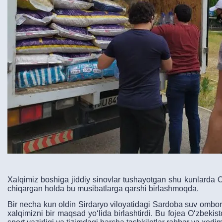
Xalqimiz boshiga jiddiy sinovlar tushayotgan shu kunlarda 
chiqargan holda bu musibatlarga qarshi birlashmoqda.
Bir necha kun oldin Sirdaryo viloyatidagi Sardoba suv ombo
xalqimizni bir maqsad yoʻlida birlashtirdi. Bu fojea Oʻzbeki