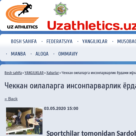
BOSH SAHIFA
FEDERATSIYA
YANGILIKLAR
MUSOBA
MANBA
ALOQA
OMMAVIY
Bosh sahifa
YANGILIKLAR
Xabarlar
Чеккан оилаларга инсонпарварлик ёрдами жўн
Чеккан оилаларга инсонпарварлик ёр
« Back
03.05.2020 15:00
Sportchilar tomonidan Sardob