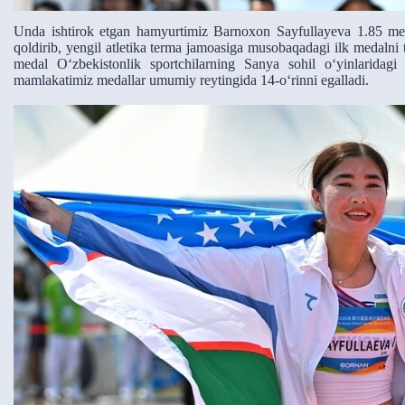
Unda ishtirok etgan hamyurtimiz Barnoxon Sayfullayeva 1.85 metr 
qoldirib, yengil atletika terma jamoasiga musobaqadagi ilk medalni 
medal O
‘zbekistonlik sportchilarning Sanya sohil o
‘yinlaridag
mamlakatimiz medallar umumiy reytingida 14-o
‘rinni egalladi.