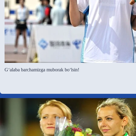
G‘alaba barchamizga muborak bo‘lsin!