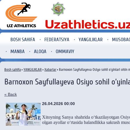
BOSH SAHIFA
FEDERATSIYA
YANGILIKLAR
MUSOBA
MANBA
ALOQA
OMMAVIY
Bosh sahifa
YANGILIKLAR
Xabarlar
Barnoxon Sayfullayeva Osiyo sohil o‘yinlari oltin 
Barnoxon Sayfullayeva Osiyo sohil o‘yinla
« Back
26.04.2026 00:00
Xitoyning Sanya shahrida o‘tkazilayotgan Osiyo 
olgan ayollar o‘rtasida balandlikka sakrash muso