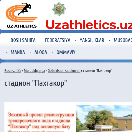
BOSH SAHIFA
FEDERATSIYA
YANGILIKLAR
MUSOBA
MANBA
ALOQA
OMMAVIY
Bosh sahifa
Murabbiylarga
O'zbekiston stadionlari
стадион "Пахтакор"
стадион "Пахтакор"