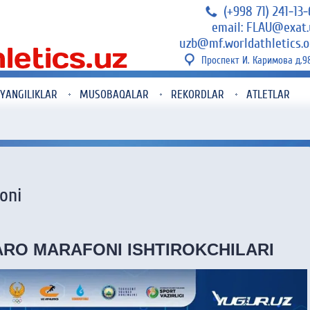
(+998 71) 241-13
email: FLAU@exat.
uzb@mf.worldathletics.o
Проспект И. Каримова д.9
YANGILIKLAR
MUSOBAQALAR
REKORDLAR
ATLETLAR
oni
RO MARAFONI ISHTIROKCHILARI