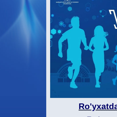
Ro'yxatda