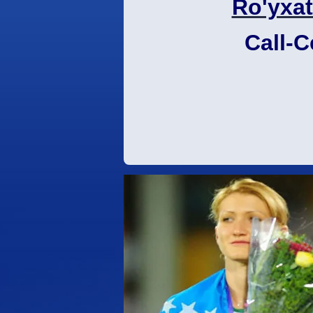
Ro'yxat
Call-C