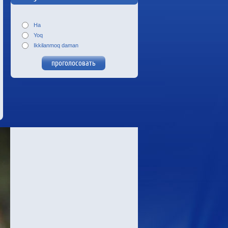
Ha
Yoq
Ikkilanmoq daman
Светлана Радзивил и Надия
Дусанова