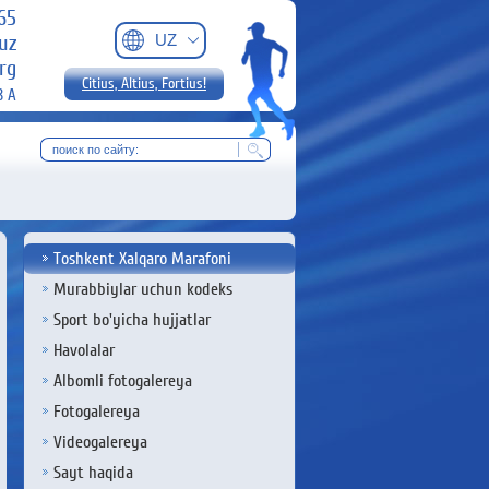
-65
uz
UZ
rg
Citius, Altius, Fortius!
8 А
Toshkent Xalqaro Marafoni
Murabbiylar uchun kodeks
Sport bo'yicha hujjatlar
Havolalar
Albomli fotogalereya
Fotogalereya
Videogalereya
Sayt haqida