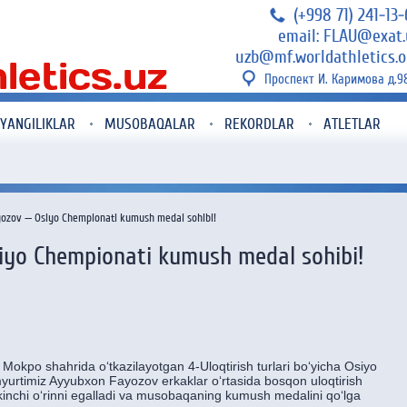
(+998 71) 241-13
email: FLAU@exat.
uzb@mf.worldathletics.o
Проспект И. Каримова д.9
YANGILIKLAR
MUSOBAQALAR
REKORDLAR
ATLETLAR
zov — Osiyo Chempionati kumush medal sohibi!
yo Chempionati kumush medal sohibi!
Mokpo shahrida o‘tkazilayotgan 4-Uloqtirish turlari bo‘yicha Osiyo
urtimiz Ayyubxon Fayozov erkaklar o‘rtasida bosqon uloqtirish
kinchi o‘rinni egalladi va musobaqaning kumush medalini qo‘lga