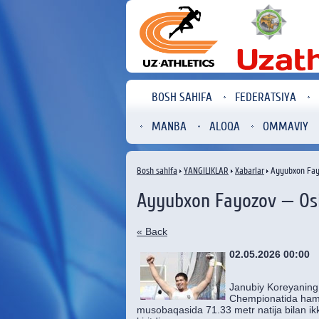
BOSH SAHIFA
FEDERATSIYA
MANBA
ALOQA
OMMAVIY
Bosh sahifa
YANGILIKLAR
Xabarlar
Ayyubxon Fayo
Ayyubxon Fayozov — Osi
« Back
02.05.2026 00:00
Janubiy Koreyaning 
Chempionatida hamy
musobaqasida 71.33 metr natija bilan ik