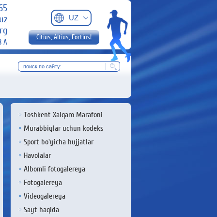
-65
uz
UZ
rg
Citius, Altius, Fortius!
8 А
Toshkent Xalqaro Marafoni
Murabbiylar uchun kodeks
Sport bo'yicha hujjatlar
Havolalar
Albomli fotogalereya
Fotogalereya
Videogalereya
Sayt haqida