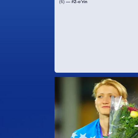
(6)
—
#2-o‘rin