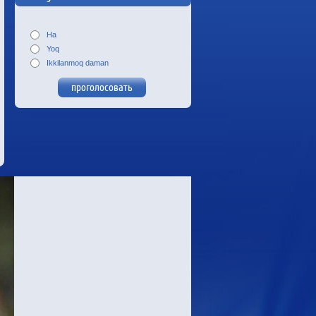
Ha
Yoq
Ikkilanmoq daman
Светлана Радзивил и Надия
Дусанова