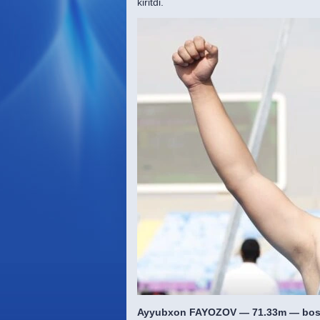
kiritdi.
Ayyubxon FAYOZOV — 71.33m — bosq