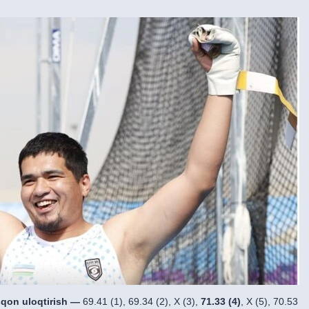
on uloqtirish —
69.41 (1), 69.34 (2), X (3),
71.33 (4)
, X (5), 70.53